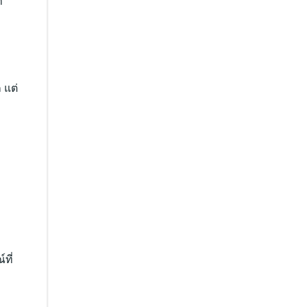
า
 แต่
ที่