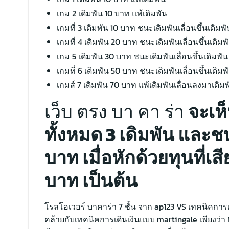
เกม 2 เดิมพัน 10 บาท แพ้เดิมพัน
เกมที่ 3 เดิมพัน 10 บาท ชนะเดิมพันเลื่อนขึ้นเดิมพ
เกมที่ 4 เดิมพัน 20 บาท ชนะเดิมพันเลื่อนขึ้นเดิมพ
เกม 5 เดิมพัน 30 บาท ชนะเดิมพันเลื่อนขึ้นเดิมพัน
เกมที่ 6 เดิมพัน 50 บาท ชนะเดิมพันเลื่อนขึ้นเดิมพ
เกมส์ 7 เดิมพัน 70 บาท แพ้เดิมพันเลื่อนลงมาเดิมพ
เว็บ ตรง บา คา ร่า
จะเห็
ทั้งหมด 3 เดิมพัน และช
บาท เมื่อหักด้วยทุนที่เส
บาท เป็นต้น
โรลโอเวอร์ บาคาร่า 7 ชั้น จาก ap123 VS เทคนิคการเ
คล้ายกับเทคนิคการเดินเงินแบบ martingale เพียงว่า