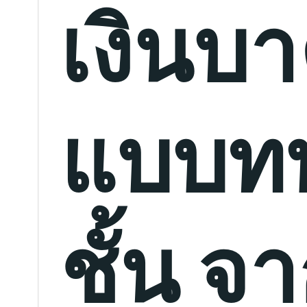
เงินบา
แบบทบ
ชั้น จา