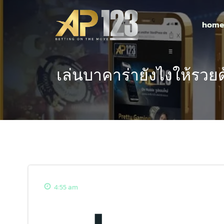
Skip
to
hom
content
เล่นบาคาร่ายังไงให้รวย
4:55 am