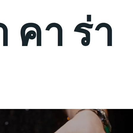
 คา ร่า