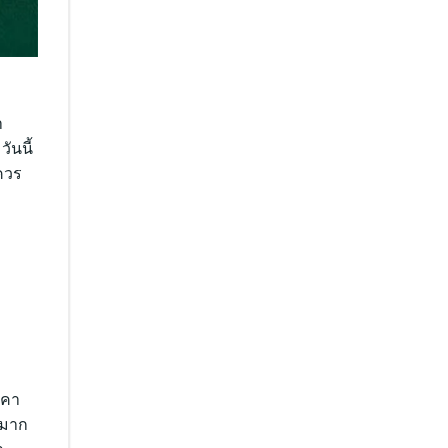
า
ันนี้
่ควร
าคา
้มาก