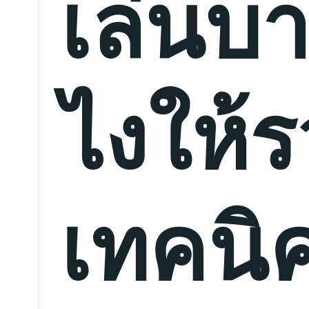
เล่นบา
ไงให้ร
เทคนิ