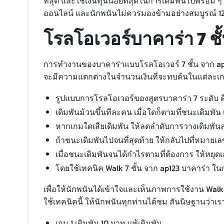
ที่สุด และใช้เงินทุนน้อยที่สุดในการเดิมพันไปพร้อม 
ออนไลน์ และนักพนันไม่ควรมองข้ามอย่างสมบูรณ์ 1
โรลโอเวอร์บาคาร่า 7 ช
การทำงานของบาคาร่าแบบโรลโอเวอร์ 7 ชั้น จาก ap12
จะมีความแตกต่างในจำนวนเงินที่จะทบต้นในแต่ละเกมนั้
รูปแบบการโรลโอเวอร์ของสูตรบาคาร่า 7 ระดับ คือ 1, 
เดิมพันม้วนขึ้นทีละคน เมื่อใดก็ตามที่ชนะเดิมพั
หากเกมใดเสียเดิมพัน ให้ลดลำดับการวางเดิมพันล
ถ้าชนะเดิมพันไปจนที่สุดท้าย ให้กลับไปที่หมายเลข 
เมื่อชนะเดิมพันจนได้กำไรตามที่ต้องการ ให้หยุดเ
โดยใช้เทคนิค Walk 7 ชั้น จาก ap123 บาคาร่า ใน
เพื่อให้นักพนันได้เข้าใจและเห็นภาพการใช้งาน Walk 
ใช้เทคนิคนี้ ให้นักพนันทุกท่านได้ชม สันนิษฐานว่าเ
เกม 1 เดิมพัน 10 บาท แพ้เดิมพัน