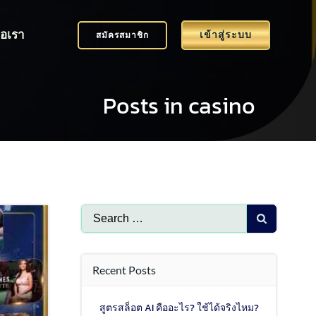
่อเรา
เข้าสู่ระบบ
สมัครสมาชิก
Posts in casino
Search
for:
Recent Posts
สูตรสล็อต AI คืออะไร? ใช้ได้จริงไหม?