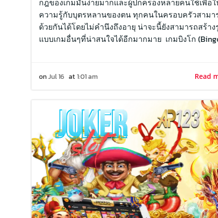
กฎของเกมมันง่ายมากและผู้ปกครองหลายคนใช้เพื่อให
ความรู้กับบุตรหลานของตน ทุกคนในครอบครัวสามาร
ด้วยกันได้โดยไม่คำนึงถึงอายุ น่าจะนี้ยังสามารถสร้างร
แบบเกมอื่นๆที่น่าสนใจได้อีกมากมาย เกมบิงโก (Bingo
Read 
on
Jul 16
at
1:01 am