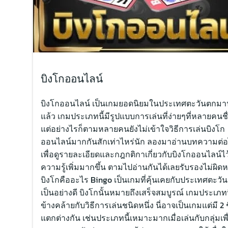
บิงโกออนไลน์
บิงโกออนไลน์ เป็นเกมยอดนิยมในประเทศตะวันตกม
แล้ว เกมประเภทนี้มีรูปแบบการเล่นที่ง่ายๆที่หลายคนช
แต่อย่างไรก็ตามหลายคนยังไม่เข้าใจวิธีการเล่นบิงโก
ออนไลน์มากกันสักเท่าไหร่นัก ลองมาอ่านบทความต่อไ
เพื่อดูรายละเอียดและกฎกติกาเกี่ยวกับบิงโกออนไลน์ไว
ความรู้เพิ่มมากขึ้น ตามไปอ่านกันได้เลยรับรองไม่ผิดห
บิงโกคืออะไร Bingo เป็นเกมที่คุ้นเคยกับประเทศตะวั
เป็นอย่างดี บิงโกนั้นหมายถึงเสร็จสมบูรณ์ เกมประเภทน
ข้างคล้ายกับวิธีการเล่นชนิดหนึ่ง นี่อาจเป็นเกมแต่มี 2 ชื
แตกต่างกัน เช่นประเภทนี้เหมาะมากเมื่อเล่นกับกลุ่มเพ