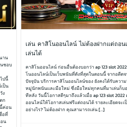
เล่น คาสิโนออนไลน์ ไม่ต้องฝากแต่ถอนเง
เล่นได้
านาน
ื่นชอบ
คาสิโนออนไลน์ ก่อนอื่นต้องบอกว่า ap 123 slot 2022
โนออนไลน์เป็นเว็บพนันที่ดังที่สุดในตอนนี้ จากอดีตจ
ปนี้
ปัจจุบัน บริการคาสิโนออนไลน์ของ ยังคงได้รับควา
้เป็น
หมู่นักพนันและมือใหม่ ซึ่งมือใหม่ทุกคนที่มาเล่นก็บ
วัง
ทีหลัง วันนี้โอกาสดีๆมาถึงแล้วเมื่อ ap 123 slot 2022
นตก
ออนไลน์ให้โอกาสเล่นฟรีแต่ถอนได้ รายละเอียดจะเป
ี้ค่อน
อย่างไร? ไม่ต้องฝาก คุณสามารถเล่น […]
่อที่
ื่อน