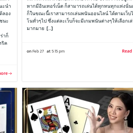
อแนะนำ
หากมีอินเทอร์เน็ต ก็สามารถเล่นได้ทุกหนทุกแห่งนั่
ด้ลอง
ก็ในขณะนี้เราสามารถเล่นพนันออนไลน์ ได้ตามเว็บไ
้ชนะ
โนทั่วๆไป ซึ่งแต่ละเว็บก็จะมีเกมพนันต่างๆให้เลือกเล
มากมาย […]
่าก็
ทริค
Read
on
Feb 27
at
5:15 pm
more