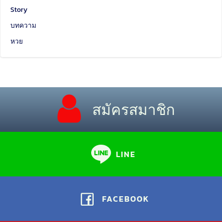
Story
บทความ
หวย
สมัครสมาชิก
LINE
FACEBOOK