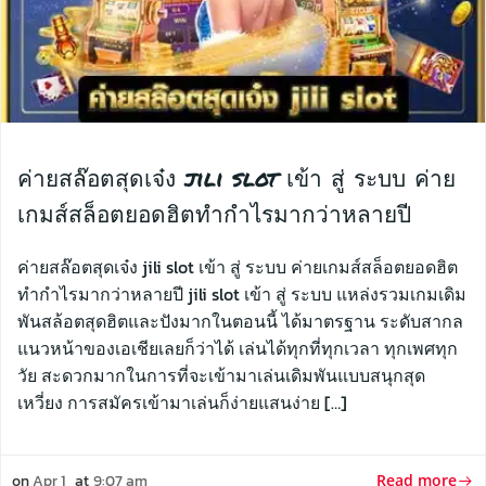
ค่ายสล๊อตสุดเจ๋ง jili slot เข้า สู่ ระบบ ค่าย
เกมส์สล็อตยอดฮิตทำกำไรมากว่าหลายปี
ค่ายสล๊อตสุดเจ๋ง jili slot เข้า สู่ ระบบ ค่ายเกมส์สล็อตยอดฮิต
ทำกำไรมากว่าหลายปี jili slot เข้า สู่ ระบบ แหล่งรวมเกมเดิม
พันสล้อตสุดฮิตและปังมากในตอนนี้ ได้มาตรฐาน ระดับสากล
แนวหน้าของเอเชียเลยก็ว่าได้ เล่นได้ทุกที่ทุกเวลา ทุกเพศทุก
วัย สะดวกมากในการที่จะเข้ามาเล่นเดิมพันแบบสนุกสุด
เหวี่ยง การสมัครเข้ามาเล่นก็ง่ายแสนง่าย […]
Read more
on
Apr 1
at
9:07 am