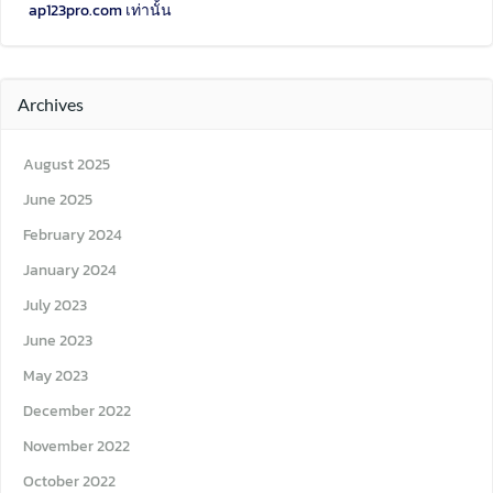
ap123pro.com เท่านั้น
Archives
August 2025
June 2025
February 2024
January 2024
July 2023
June 2023
May 2023
December 2022
November 2022
October 2022