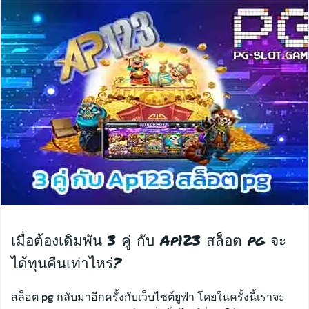
เมื่อต้องเดิมพัน 3 คู่ กับ Ap123 สล็อต pg จะ
ได้ทุนคืนเท่าไหร่?
สล็อต pg กลับมาอีกครั้งกับเว็บไซต์ยูฟ่า โดยในครั้งนี้เราจะ