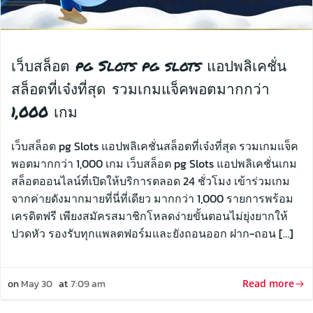
เว็บสล็อต pg Slots pg slots แอปพลิเคชั่น
สล็อตที่เจ๋งที่สุด รวมเกมแจ็คพอตมากกว่า
1,000 เกม
เว็บสล็อต pg Slots แอปพลิเคชั่นสล็อตที่เจ๋งที่สุด รวมเกมแจ็ค
พอตมากกว่า 1,000 เกม เว็บสล็อต pg Slots แอปพลิเคชั่นเกม
สล็อตออนไลน์ที่เปิดให้บริการตลอด 24 ชั่วโมง เข้าร่วมเกม
จากค่ายดังมากมายที่นี่ที่เดียว มากกว่า 1,000 รายการพร้อม
เครดิตฟรี เพียงสมัครสมาชิกโหลดง่ายขั้นตอนไม่ยุ่งยากให้
ปวดหัว รองรับทุกแพลตฟอร์มและยังถอนออก ฝาก-ถอน […]
Read more
on
May 30
at
7:09 am