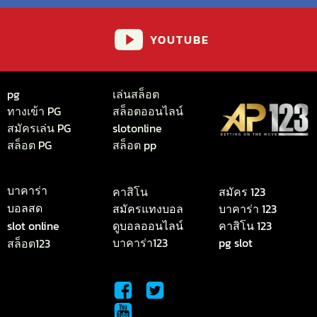
YOUTUBE
pg
เล่นสล็อต
ทางเข้า PG
สล็อตออนไลน์
สมัครเล่น PG
slotonline
สล็อต PG
สล็อต pp
บาคาร่า
คาสิโน
สมัคร 123
บอลสด
สมัครแทงบอล
บาคาร่า 123
ดูบอลออนไลน์
คาสิโน 123
slot online
บาคาร่า123
pg slot
สล็อต123