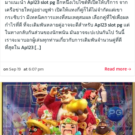
มาแนะนำ Ap123 slot pg อีกหนึ่งเว็บไซต์ที่เปิดให้บริการ จาก
เครือข่ายใหญ่อย่างยูฟ่า เปิดให้แทงกี่คู่ก็ได้ไม่จำกัดแต่เขา
กระซิบว่า มีเทคนิคการแทงที่สมเหตุสมผล เลือกคู่ที่ใช่เพื่อผล
กำไรที่ดี ที่จะเดิมพันหลายคู่อาจจะดีสำหรับ Ap123 slot pg แต่
ในทางกลับกันส่วนของนักพนัน มันอาจจะปะปนกันไป วันนี้
เราจะมาบอกผู้เล่นทุกท่านเกี่ยวกับการเดิมพันจำนวนคู่ที่ดี
ที่สุดใน Ap123 […]
Read more
on
Sep 19
at
6:07 pm