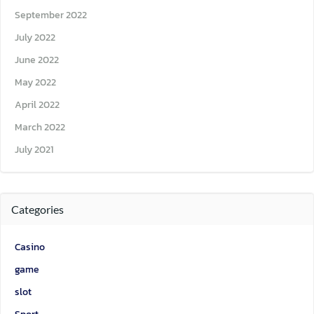
September 2022
July 2022
June 2022
May 2022
April 2022
March 2022
July 2021
Categories
Casino
game
slot