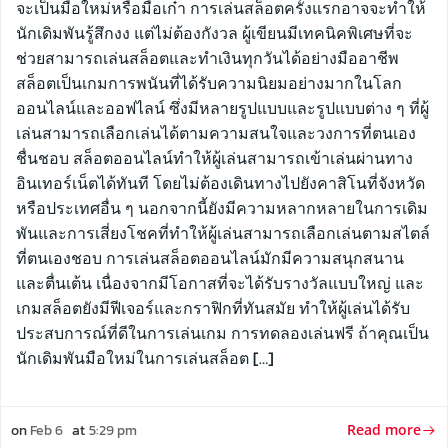
จะเป็นมือใหม่หรือมือเก๋า การเล่นสล็อตครั้งแรกอาจจะทำให้
นักเดิมพันรู้สึกงง แต่ไม่ต้องกังวล ผู้เขียนมีเทคนิคพิเศษที่จะ
ช่วยสามารถเล่นสล็อตและทำเงินทุกวันได้อย่างมืออาชีพ
สล็อตเป็นเกมการพนันที่ได้รับความนิยมอย่างมากในโลก
ออนไลน์และออฟไลน์ ซึ่งมีหลายรูปแบบและรูปแบบต่าง ๆ ที่ผู้
เล่นสามารถเลือกเล่นได้ตามความสนใจและวงการที่ตนเอง
ชื่นชอบ สล็อตออนไลน์ทำให้ผู้เล่นสามารถเข้าเล่นผ่านทาง
อินเทอร์เน็ตได้ทันที โดยไม่ต้องเดินทางไปยังคาสิโนที่จังหวัด
หรือประเทศอื่น ๆ นอกจากนี้ยังมีความหลากหลายในการเดิม
พันและการเสี่ยงโชคที่ทำให้ผู้เล่นสามารถเลือกเล่นตามสไตล์
ที่ตนเองชอบ การเล่นสล็อตออนไลน์มักมีความสนุกสนาน
และตื่นเต้น เนื่องจากมีโอกาสที่จะได้รับรางวัลแบบใหญ่ และ
เกมสล็อตยังมีฟีเจอร์และกราฟิกที่ทันสมัย ทำให้ผู้เล่นได้รับ
ประสบการณ์ที่ดีในการเล่นเกม การทดลองเล่นฟรี ถ้าคุณเป็น
นักเดิมพันมือใหม่ในการเล่นสล็อต […]
Read more
on
Feb 6
at
5:29 pm