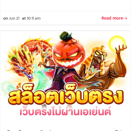
Read more
on
Jun 21
at
10:11 am