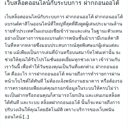
เว็บสล็อตออนไลน์กับระบบการ ฝากถอนออโต้
เว็บสล็อตออนไลน์กับระบบการ ฝากถอนออโต้ ฝากถอนออโต้
แบรนด์คาสิโนออนไลน์ที่ใหญ่ที่สุดที่ดึงดูดผู้เล่นประมาณล้าน
รายทั่วประเทศในแถบเอเชียเข้าร่วมและเล่น ในฐานะตัวแทน
อย่างเป็นทางการของแบรนด์การพนันชั้นนำเรามีเกมส์คาสิ
โนที่หลากหลายซึ่งมอบประสบการณ์สุดพิเศษแก่ผู้เล่นแต่ละ
ราย แม้เพียงเป็นการเล่นที่บ้านหรือบนสมาร์ทโฟนเท่านั้น จะ
ช่วยให้คุณได้รับโปรโมชั่นยอดเยี่ยมทุกช่วงเวลา เข้าร่วมกับ
เราวันนี้ เพื่อทำให้วันของคุณเป็นวันที่แตกต่าง. ฝากถอนออ
โต คืออะไร การฝากถอนออโต้ หมายถึงการทำรายการผ่าน
หน้าเว็บไซต์ได้ทันที ไม่ต้องแจ้งพนักงานธนาคาร หรือต้องรอ
การตรวจสอบเพียงแค่คุณกรอกข้อมูลในระบบให้ครบไม่ว่า
จะเป็นฝากหรือถอนคุณก็สามารถโยกเงิน และเล่นเกมสล็อต
ได้ทันที และระบบ สล็อตฝากถอนออโต้ นั้นก็จะหมายถึงการ
ปรับวงเงินให้คุณโดยอัตโนมัติ เพราะบริการของเว็บพนัน
ออนไลน์ […]