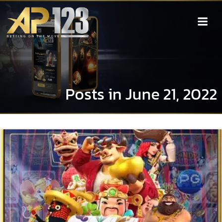
Skip
to
content
Posts in June 21, 2022