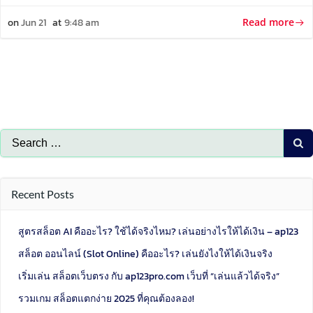
Read more
on
Jun 21
at
9:48 am
Search
for:
Recent Posts
สูตรสล็อต AI คืออะไร? ใช้ได้จริงไหม? เล่นอย่างไรให้ได้เงิน – ap123
สล็อต ออนไลน์ (Slot Online) คืออะไร? เล่นยังไงให้ได้เงินจริง
เริ่มเล่น สล็อตเว็บตรง กับ ap123pro.com เว็บที่ “เล่นแล้วได้จริง”
รวมเกม สล็อตแตกง่าย 2025 ที่คุณต้องลอง!