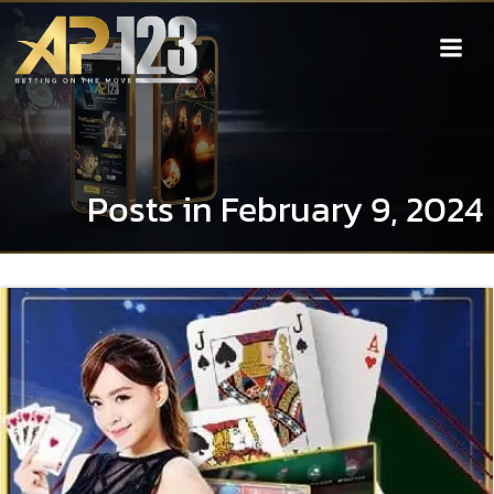
Skip
to
content
Posts in February 9, 2024