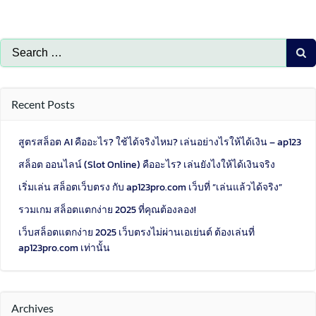
Search
for:
Recent Posts
สูตรสล็อต AI คืออะไร? ใช้ได้จริงไหม? เล่นอย่างไรให้ได้เงิน – ap123
สล็อต ออนไลน์ (Slot Online) คืออะไร? เล่นยังไงให้ได้เงินจริง
เริ่มเล่น สล็อตเว็บตรง กับ ap123pro.com เว็บที่ “เล่นแล้วได้จริง”
รวมเกม สล็อตแตกง่าย 2025 ที่คุณต้องลอง!
เว็บสล็อตแตกง่าย 2025 เว็บตรงไม่ผ่านเอเย่นต์ ต้องเล่นที่
ap123pro.com เท่านั้น
Archives