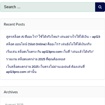
Search
for:
Recent Posts
สูตรสล็อต AI คืออะไร? ใช้ได้จริงไหม? เล่นอย่างไรให้ได้เงิน – ap123
สล็อต ออนไลน์ (Slot Online) คืออะไร? เล่นยังไงให้ได้เงินจริง
เริ่มเล่น สล็อตเว็บตรง กับ ap123pro.com เว็บที่ “เล่นแล้วได้จริง”
รวมเกม สล็อตแตกง่าย 2025 ที่คุณต้องลอง!
เว็บสล็อตแตกง่าย 2025 เว็บตรงไม่ผ่านเอเย่นต์ ต้องเล่นที่
ap123pro.com เท่านั้น
Archives
August 2025