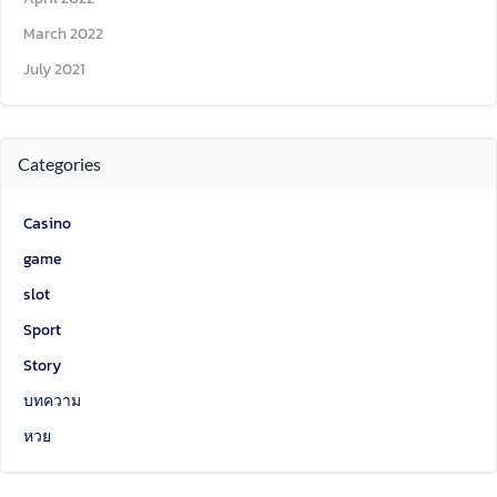
March 2022
July 2021
Categories
Casino
game
slot
Sport
Story
บทความ
หวย