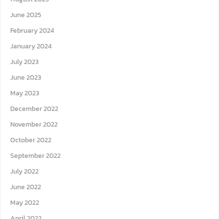
June 2025
February 2024
January 2024
July 2023
June 2023
May 2023
December 2022
November 2022
October 2022
September 2022
July 2022
June 2022
May 2022
April 2022