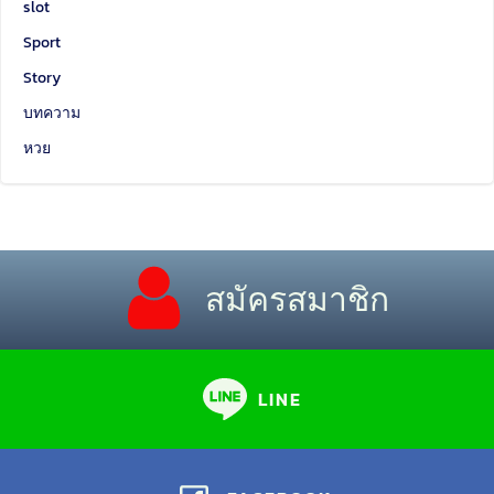
slot
Sport
Story
บทความ
หวย
สมัครสมาชิก
LINE