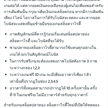
เกมต่อได้ แต่หากยอดเงินคงเหลือของผู้เล่นไม่เพียงพอสำหรับ
การเดิมพันนั้น กรุณาเติมเงินเกมสล็อตก่อน หากมีการเดิมพัน
เพียง 1 ไลน์ โอกาสในการได้รับโบนัสจะลดลง และหากยอด
โบนัสจะแสดงที่มุมซ้ายมือของเกมสล็อตวาไรตี้
ภาพสัญลักษณ์ที่ควรรู้ก่อนเริ่มเล่นสล็อตปลาทอง
สล็อตวาไรตี้ และโบนัสที่จะได้รับ
ชามปลาทองสล็อตวาไรตี้สามารถใช้แทนทุกอย่างใน
เกมได้ ยกเว้นสัญลักษณ์โบนัส
ในการรับฟรีเกมจะต้องแสดงภาพโบนัสดังภาพ 3 ภาพ
ระหว่างกล่อง 1,2,3
ระหว่างเกมฟรี 10 เกม จะมีเพียงอวาตาร์เพียง 1 ตัว
เท่านั้นที่ปรากฏในช่อง 2,3,4,5
อวาตาร์ทั้งหมดสามารถปรากฏได้ 10 ครั้งเท่านั้น ครั้ง
ที่ 11 ในเกมฟรีจะไม่มีอวาตาร์สำหรับทุกอวาตาร์
สำหรับเกมสล็อตปลาทอง สล็อตวาไรตี้ใหม่ที่เปิดให้ทดลอง