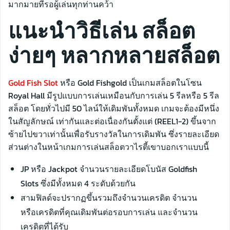
มากมายที่รอผู้เล่นทุกท่านคว้า
แนะนำวิธีเล่น สล็อต
ง่ายๆ หลากหลายสล็อต
Gold Fish Slot
หรือ Gold Fishgold เป็นเกมสล็อตในโซน
Royal Hall มีรูปแบบการเล่นเหมือนกับการเล่น 5 รีลหรือ 5 รีล
สล็อต โดยทั่วไปมี 50 ไลน์ให้เดิมพันทั้งหมด เกมจะต้องมีหนึ่ง
ในสัญลักษณ์ เท่ากันและต่อเนื่องกันตั้งแต่ (REEL1-2) ขึ้นจาก
ซ้ายไปขวาเท่านั้นเพื่อรับรางวัลในการเดิมพัน ซึ่งรายละเอียด
ส่วนต่างในหน้าเกมการเล่นสล็อตวาไรตี้เขาบอกเราแบบนี้
JP หรือ Jackpot จำนวนรายละเอียดโบนัส Goldfish
Slots ซึ่งมีทั้งหมด 4 ระดับด้วยกัน
สามฟิลด์จะปรากฏขึ้นรวมถึงจำนวนเครดิต จำนวน
หรือเครดิตที่คุณเดิมพันต่อรอบการเล่น และจำนวน
เครดิตที่ได้รับ