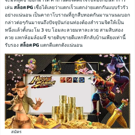
เล่น
สล็อต PG
เชื่อได้เลยว่าแตกเร็วแตกง่ายแตกกันแบบรัวรัว
อย่างแน่นอน เป็นคาถาโบราณที่ถูกสืบทอดกันมานานนมบอก
กล่าวต่อๆกันมาจนถึงปัจจุบันก่อนท่องต้องสำรวมจิตให้เป็น
หนึ่งแล้วตั้งนะโม 3 จบ โอมละลวยมหาละลวย สามสิบสอง
ควย แหกห้อมล้อมหี ขายดิบขายดีแหกหีกลับบ้านเพียงเท่านี้
รับรอง
สล็อต PG
แตกดีแตกดังแน่นอน
สมัคร