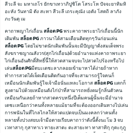
สีวะลี จะ มหาเถโร ยักขาเทวาภิปูชิโต โสระโห ปัจจะยาทิมหิ
อะหัง วันทามิ ตัง สะทา สีวะลี เถระคุณัง เอตัง โสตถิ ลาภัง
ภะวันตุ เม
คาถาพญาไก่เถื่อน
สล็อต PG
พระคาถาพระยาไก่เถื่อนนี้นัก
เดิมพัน
สล็อต PG
ภาวนาได้สามเดือนติดทุกๆวันก่อนเล่น
สล็อต PG
โดยไม่ขาดนักเดิมพันนั้นจะมีปัญญาดั่งสมเด็จพระ
สังฆราชญาณสังวร(สุกไก่เถื่อน)ด้วยอำนาจแห่งคาถาพระยา
ไก่เถื่อนอันศักดิ์สิทธิ์นี้ให้สวดสามจบจะไปสวดไปร้องหรือไป
เล่น
สล็อต PG
มีตบะเดชะลาภลอยเข้ามาหาได้ง่ายถ้าหาก
ทำการสวดได้เจ็ดเดือนติดกันอาจที่จะสามารถรู้ใจคนก็
เหมือนนักเดิมพันรู้ใจเจ้ามือนั่นแหละโอกาส
สล็อต PG
แตกก็
สูงตามไปด้วยเหมือนดังไก่ป่าที่สามารถหยั่งดมรู้กลิ่นตัวคน
เหมือนกันเลยถ้าหากสวดครบหนึ่งปีเต็มคนผู้นั้นจะมีอำนาจ
เดชะเหนือกว่าคนทั้งหลายแม้ยามที่จะต้องออกเดินทางไปเล่น
การพนันในที่ไกลไกลให้สวดแปดจบเป็นมงคลกว่าคนทั้ง
หลายทั้งปวงสยบเจ้ามือตายเรียบคาถาว่าดังนี้ตั้งนะโม 3 จบ
เวทาสากุ กุสาทาเว ทายะสาตะ ตะสายะทา ทาสาทิกุ กุตะกุภู