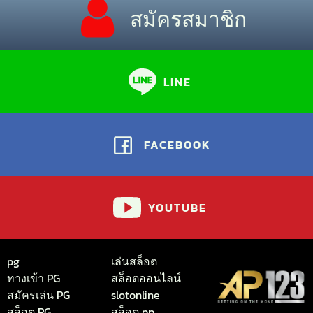
สมัครสมาชิก
LINE
FACEBOOK
YOUTUBE
pg
เล่นสล็อต
ทางเข้า PG
สล็อตออนไลน์
สมัครเล่น PG
slotonline
สล็อต PG
สล็อต pp