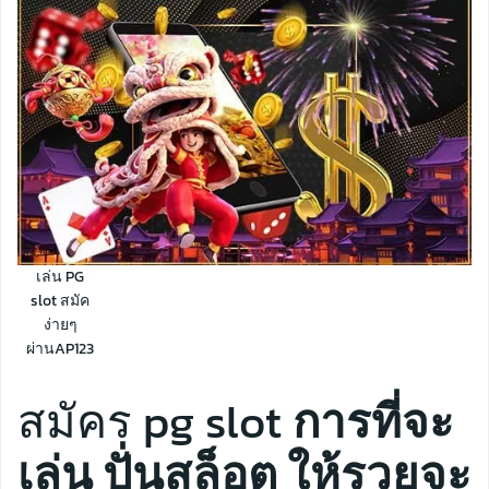
เล่น PG
slot สมัค
ง่ายๆ
ผ่านAP123
สมัคร pg slot
การที่จะ
เล่น ปั่นสล็อต ให้รวยจะ