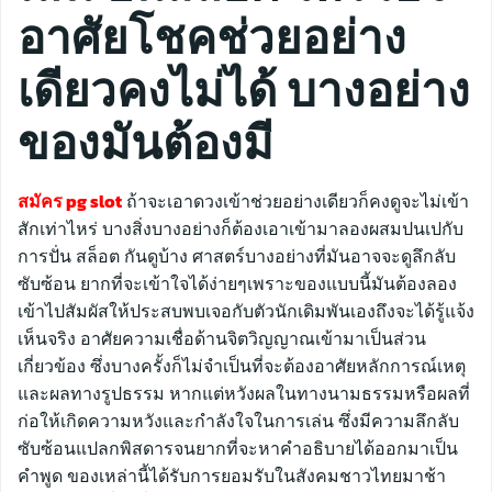
อาศัยโชคช่วยอย่าง
เดียวคงไม่ได้ บางอย่าง
ของมันต้องมี
สมัคร pg slot
ถ้าจะเอาดวงเข้าช่วยอย่างเดียวก็คงดูจะไม่เข้า
สักเท่าไหร่ บางสิ่งบางอย่างก็ต้องเอาเข้ามาลองผสมปนเปกับ
การปั่น สล็อต กันดูบ้าง ศาสตร์บางอย่างที่มันอาจจะดูลึกลับ
ซับซ้อน ยากที่จะเข้าใจได้ง่ายๆเพราะของแบบนี้มันต้องลอง
เข้าไปสัมผัสให้ประสบพบเจอกับตัวนักเดิมพันเองถึงจะได้รู้แจ้ง
เห็นจริง อาศัยความเชื่อด้านจิตวิญญาณเข้ามาเป็นส่วน
เกี่ยวข้อง ซึ่งบางครั้งก็ไม่จำเป็นที่จะต้องอาศัยหลักการณ์เหตุ
และผลทางรูปธรรม หากแต่หวังผลในทางนามธรรมหรือผลที่
ก่อให้เกิดความหวังและกำลังใจในการเล่น ซึ่งมีความลึกลับ
ซับซ้อนแปลกพิสดารจนยากที่จะหาคำอธิบายได้ออกมาเป็น
คำพูด ของเหล่านี้ได้รับการยอมรับในสังคมชาวไทยมาช้า