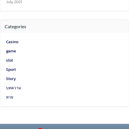
July 2021
Categories
Casino
game
slot
Sport
Story
บทความ
หวย