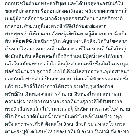
ออกบวชในสำนักพระสารีบุตร และได้บรรลุพระอรหันต์ใน
ขณะที่ปลงเกศาหรือตอนปลงผมนั่นเอง หลังจากผนวช ท่านก็
เป็นผู้มีลาภสักการะมากด้วยกุศลกรรมที่ทำมาแต่อดีตชาติ
กาลก่อน ด้วยเหตุนี้เองพระสีวลีจึงได้รับยกย่องจาก
พระพุทธเจ้าให้เป็นเอตทัคคะผู้เลิศในทางผู้มีลาภมาก นักเดิม
พัน
สล็อต PG
มักเชื่อว่าผู้ใดได้บูชาพระสีวลีจะได้รับโชคลาภ
เงินทองไหลมาเทมาเหมือนดั่งสายวารีในมหานทีอันยิ่งใหญ่
ซึ่งนักเดิมพัน
สล็อต PG
ก็เชื่ออีกว่าเคยมีผู้หนึ่งเคยได้รับมา
แล้วในสมัยพุทธกาลก็คือ มีหญิงสาวคนหนึ่งซึ่งเกิดในตระกูล
พ่อค้ามีนามว่า สุภาวดี เธอได้เลื่อมใสศรัทธาพระพุทธศาสนา
และนับถือพระสีวลีเป็นอย่างมาก เมื่อเธอได้ฟังธรรมจนลึกซึ้ง
แล้ว พระสีวลีก็ได้ทำการให้พรว่า จงเจริญรุ่งเรืองด้วย
ทรัพย์สิน เงินทองจากการค้าขาย เงินทองไหลมาเทมาสม
ความมุ่งมาดปรารถนา หลังจากที่นางสุภาวดีได้รับพรจาก
พระสีวลีเถระแล้ว ไม่ว่านางและผู้เป็นบิดามารดาจะไปค้าขาย
ที่ใด ก็จะขายดีเป็นเทน้ำเทท่ามีแต่กำไรหลั่งไหลเข้ามาทุก
ครั้ง คาถาพระสีวลี ตั้งนะโม 3 จบ สีวะลี จะ มหาเถโร เทวะ
ตานะระปูชิโต โสระโห ปัจจะยาทิมหิ อะหัง วันทามิ ตัง สะทา