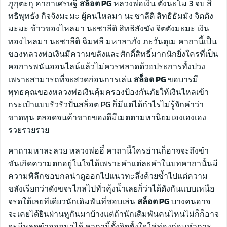
ภูกุตะกุ คาถาเศรษฐี
สล็อต PG
หลวงพ่อเงิน ตั้งนะโม 3 จบ สิ
ทธิพุทธัง กิจจังมะมะ ผู้คนไหลมา นะชาลีติ สิทธิธัมมัง จิตตัง
มะมะ ข้าวของไหลมา นะชาลีติ สิทธิสังฆัง จิตตังมะมะ เงิน
ทองไหลมา นะชาลีติ ฉิมพลี มหาลาภัง ภะวันตุเม คาถานี้เป็น
ของหลวงพ่อเงินมีความขลังและศักดิ์สิทธิ์มากนักยิ่งใครที่เป็น
คอการพนันออนไลน์แล้วไม่ควรพลาดด้วยประการทั้งปวง
เพราะสามารถที่จะสวดก่อนการเล่น
สล็อต PG
ขอบารมี
พุทธคุณของหลวงพ่อเงินคุ้มครองป้องกันภัยให้เงินไหลเข้า
กระเป๋าแบบรัวรัวปั่นสล็อต PG ก็มีแต่ได้กำไรไม่รู้จักคำว่า
ขาดทุน ตลอดจนค้าขายของดีมีเมตตามหานิยมเฮงเฮงเฮง
รวยรวยรวย
คาถามหาละลวย หลวงพ่ออี๋ คาถานี้ใครอ่านก็อาจจะถึงขำ
ขันเกิดความตกอยู่ในใจได้เพราะคำแต่ละคำในบทคาถานั้นมี
ความพิลึกชอบกลน่าดูออกไปแนวทะลึ่งด้วยซ้ำไปแต่ความ
ขลังเรียกว่าดังขจรไกลไปทั่วคุ้งน้ำเลยก็ว่าได้ดังกันแบบเหนือ
จรดใต้เลยทีเดียวนักเดิมพันที่ชอบเล่น
สล็อต PG
บางคนอาจ
จะเคยได้ยินผ่านหูกันมาบ้างแต่ถ้านักเดิมพันคนไหนไม่ก็ก็อาจ
จะมีหลุดขำออกมาได้ คาถานี้ตั้งจิตตั้งใจใช่ท่องก่อนทำการ