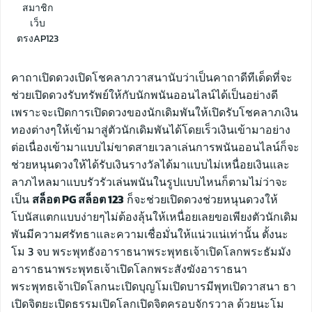
สมาชิก
เว็บ
ตรงAP123
คาถาเปิดดวงเปิดโชคลาภวาสนานับว่าเป็นคาถาดีทีเด็ดที่จะ
ช่วยเปิดดวงรับทรัพย์ให้กับนักพนันออนไลน์ได้เป็นอย่างดี
เพราะจะเปิดการเปิดดวงของนักเดิมพันให้เปิดรับโชคลาภเงิน
ทองต่างๆให้เข้ามาสู่ตัวนักเดิมพันได้โดยเร็วเงินเข้ามาอย่าง
ต่อเนื่องเข้ามาแบบไม่ขาดสายเวลาเล่นการพนันออนไลน์ก็จะ
ช่วยหนุนดวงให้ได้รับเงินรางวัลได้มาแบบไม่เหนื่อยเงินและ
ลาภไหลมาแบบรัวรัวเล่นพนันในรูปแบบไหนก็ตามไม่ว่าจะ
เป็น
สล็อต PG สล็อต 123
ก็จะช่วยเปิดดวงช่วยหนุนดวงให้
โบนัสแตกแบบง่ายๆไม่ต้องลุ้นให้เหนื่อยเลยขอเพียงตัวนักเดิม
พันมีความศรัทธาและความเชื่อมั่นให้แน่วแน่เท่านั้น ตั้งนะ
โม 3 จบ พระพุทธังอาราธนาพระพุทธเจ้าเปิดโลกพระธัมมัง
อาราธนาพระพุทธเจ้าเปิดโลกพระสังฆังอาราธนา
พระพุทธเจ้าเปิดโลกนะเปิดบุญโมเปิดบารมีพุทเปิดวาสนา ธา
เปิดจิตยะเปิดธรรมเปิดโลกเปิดจิตครอบจักรวาล ด้วยนะโม