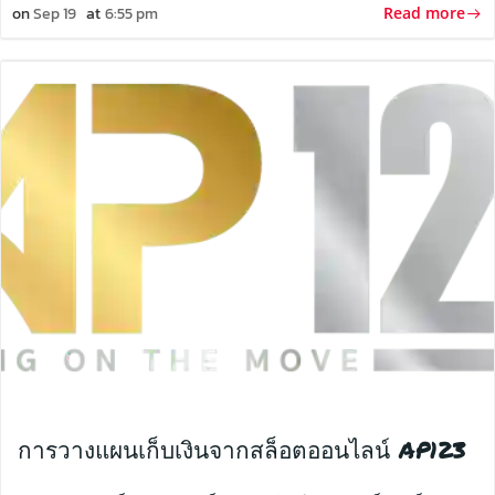
Read more
on
Sep 19
at
6:55 pm
การวางแผนเก็บเงินจากสล็อตออนไลน์ AP123