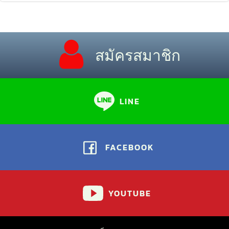
สมัครสมาชิก
LINE
FACEBOOK
YOUTUBE