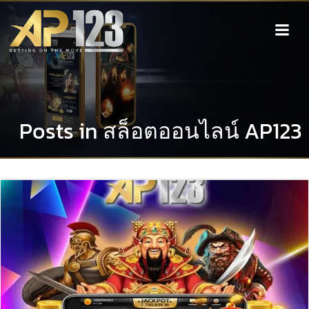
Skip
to
content
Posts in สล็อตออนไลน์ AP123