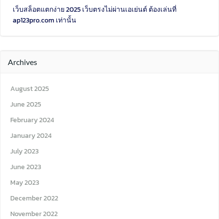
เว็บสล็อตแตกง่าย 2025 เว็บตรงไม่ผ่านเอเย่นต์ ต้องเล่นที่
ap123pro.com เท่านั้น
Archives
August 2025
June 2025
February 2024
January 2024
July 2023
June 2023
May 2023
December 2022
November 2022