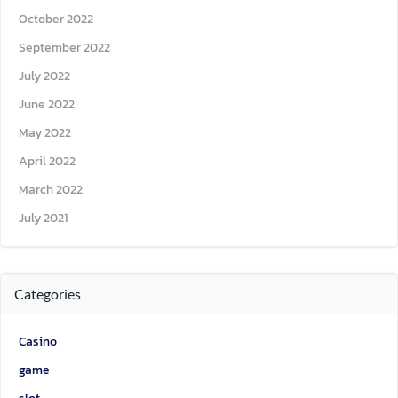
October 2022
September 2022
July 2022
June 2022
May 2022
April 2022
March 2022
July 2021
Categories
Casino
game