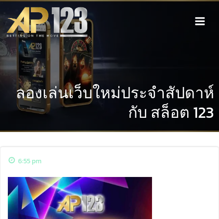
Skip
to
content
ลองเล่นเว็บใหม่ประจำสัปดาห์
กับ สล็อต 123
6:55 pm