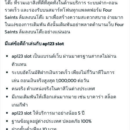
โต๊ะ ที่รวมเอาสิ่งที่ดีที่สุดทั้งในด้านบริการ ระบบฝาก-ถอน
รวดเร็ว และรองรับบนสมาร์ทโฟนทุกแพลตฟอร์ม Four
Saints ล้มลงบนโต๊ะ มาเพื่อสร้างความสะดวกสบาย ง่ายมาก
ในแง่ของการเดิมพัน ดังนั้นเดิมพันอย่าพลาดตำนานเว็บ Four
Saints ล้มลงบนโต๊ะอย่างแน่นอน
มีแต่ข้อดีถ้าเล่นกับ
ap123 slot
ap123 slot เป็นแบรนด์เว็บ ผ่านมาตรฐานสากลไม่ผ่าน
ตัวแทน
ระบบอัตโนมัติฝากเงินรวดเร็ว เพียงไม่กี่วินาทีในการ
เล่น ถอนเงินจริงสูงสุด 1,000,000 ต่อวัน
คนจริง ตำแหน่งจริงในคาสิโนต่างประเทศ
มีเกมเดิมพันให้เลือกเล่นมากมาย เช่น บาคาร่า สล็อต
เกมกีฬา
ap123 slot ให้บริการมาอย่างน้อย 5 ปี
ฐานข้อมูลอยู่ต่างประเทศ ปลอดภัย 100%
ฝากขั้นต่ำเพียง 10 บาท