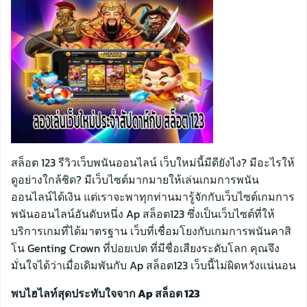
สล็อต 123 รีวิวเว็บพนันออนไลน์ เว็บใหม่นี้มีดียังไง? มีอะไรให้
ดูอย่างใกล้ชิด? มีเว็บไซต์มากมายให้เล่นเกมการพนัน
ออนไลน์ได้เงิน แต่เราจะพาทุกท่านมารู้จักกับเว็บไซต์เกมการ
พนันออนไลน์อันดับหนึ่ง Ap สล็อต123 ซึ่งเป็นเว็บไซต์ที่ให้
บริการเกมที่ได้มาตรฐาน เว็บที่เชื่อมโยงกับเกมการพนันคาสิ
โน Genting Crown ที่ปอยเปต ที่มีชื่อเสียงระดับโลก คุณจึง
มั่นใจได้ว่าเมื่อเดิมพันกับ Ap สล็อต123 เว็บนี้ไม่ผิดหวังแน่นอน
พบไฮไลท์สุดประทับใจจาก
Ap
สล็อต
123