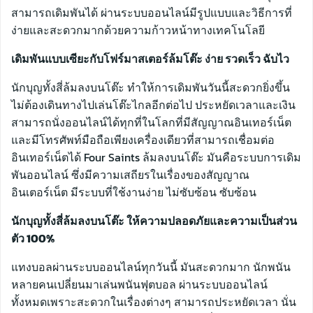
สามารถเดิมพันได้ ผ่านระบบออนไลน์มีรูปแบบและวิธีการที่
ง่ายและสะดวกมากด้วยความก้าวหน้าทางเทคโนโลยี
เดิมพันแบบเซียะกับโฟร์มาสเตอร์ล้มโต๊ะ ง่าย รวดเร็ว ฉับไว
นักบุญทั้งสี่ล้มลงบนโต๊ะ ทำให้การเดิมพันวันนี้สะดวกยิ่งขึ้น
ไม่ต้องเดินทางไปเล่นโต๊ะไกลอีกต่อไป ประหยัดเวลาและเงิน
สามารถนั่งออนไลน์ได้ทุกที่ในโลกที่มีสัญญาณอินเทอร์เน็ต
และมีโทรศัพท์มือถือเพียงเครื่องเดียวที่สามารถเชื่อมต่อ
อินเทอร์เน็ตได้ Four Saints ล้มลงบนโต๊ะ มันคือระบบการเดิม
พันออนไลน์ ซึ่งมีความเสถียรในเรื่องของสัญญาณ
อินเตอร์เน็ต มีระบบที่ใช้งานง่าย ไม่ซับซ้อน ซับซ้อน
นักบุญทั้งสี่ล้มลงบนโต๊ะ ให้ความปลอดภัยและความเป็นส่วน
ตัว
100%
แทงบอลผ่านระบบออนไลน์ทุกวันนี้ มันสะดวกมาก นักพนัน
หลายคนเปลี่ยนมาเล่นพนันฟุตบอล ผ่านระบบออนไลน์
ทั้งหมดเพราะสะดวกในเรื่องต่างๆ สามารถประหยัดเวลา นั่น