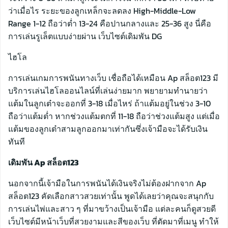
ว่าเมื่อไร ระยะของลูกเหล็กจะลดลง High-Middle-Low
Range 1-12 ถือว่าต่ำ 13-24 คือปานกลางและ 25-36 สูง นี่คือ
การเล่นรูเล็ตแบบง่ายผ่าน เว็บไซต์เดิมพัน DG
ไฮโล
การเล่นเกมการพนันทางเว็บ เชื่อถือได้เหมือน Ap สล็อต123 มี
บริการเล่นไฮโลออนไลน์ที่เล่นง่ายมาก พยายามทำนายว่า
แต้มในลูกเต๋าจะออกที่ 3-18 เมื่อไหร่ ถ้าแต้มอยู่ในช่วง 3-10
ถือว่าแต้มต่ำ หากช่วงแต้มตกที่ 11-18 ถือว่าช่วงแต้มสูง แต่เมื่อ
แต้มของลูกเต๋าสามลูกออกมาเท่ากันซึ่งเจ้ามือจะได้รับเงิน
ทันที
เดิมพัน Ap สล็อต123
นอกจากนี้เจ้ามือในการพนันได้เงินจริงไม่ต้องฝากจาก Ap
สล็อต123 คัดเลือกสาวสวยเท่านั้น พูดได้เลยว่าคุณจะสนุกกับ
การเล่นไพ่และสาว ๆ ที่มาขว้างเป็นเจ้ามือ แต่ละคนก็ดูสวยดี
เว็บไซต์มีหน้าเว็บที่สวยงามและสีของเว็บ ที่ตัดมาที่เมนู ทำให้