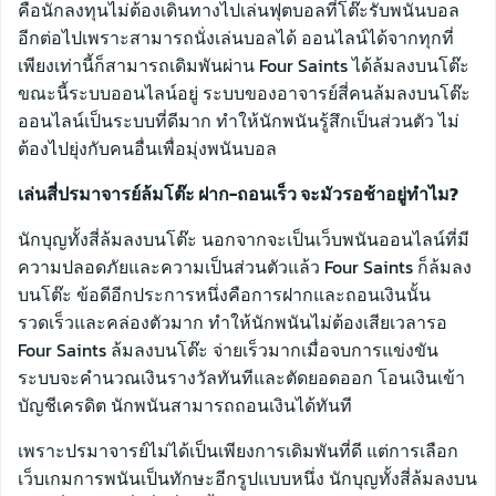
คือนักลงทุนไม่ต้องเดินทางไปเล่นฟุตบอลที่โต๊ะรับพนันบอล
อีกต่อไปเพราะสามารถนั่งเล่นบอลได้ ออนไลน์ได้จากทุกที่
เพียงเท่านี้ก็สามารถเดิมพันผ่าน Four Saints ได้ล้มลงบนโต๊ะ
ขณะนี้ระบบออนไลน์อยู่ ระบบของอาจารย์สี่คนล้มลงบนโต๊ะ
ออนไลน์เป็นระบบที่ดีมาก ทำให้นักพนันรู้สึกเป็นส่วนตัว ไม่
ต้องไปยุ่งกับคนอื่นเพื่อมุ่งพนันบอล
เล่นสี่ปรมาจารย์ล้มโต๊ะ ฝาก-ถอนเร็ว จะมัวรอช้าอยู่ทำไม
?
นักบุญทั้งสี่ล้มลงบนโต๊ะ นอกจากจะเป็นเว็บพนันออนไลน์ที่มี
ความปลอดภัยและความเป็นส่วนตัวแล้ว Four Saints ก็ล้มลง
บนโต๊ะ ข้อดีอีกประการหนึ่งคือการฝากและถอนเงินนั้น
รวดเร็วและคล่องตัวมาก ทำให้นักพนันไม่ต้องเสียเวลารอ
Four Saints ล้มลงบนโต๊ะ จ่ายเร็วมากเมื่อจบการแข่งขัน
ระบบจะคำนวณเงินรางวัลทันทีและตัดยอดออก โอนเงินเข้า
บัญชีเครดิต นักพนันสามารถถอนเงินได้ทันที
เพราะปรมาจารย์ไม่ได้เป็นเพียงการเดิมพันที่ดี แต่การเลือก
เว็บเกมการพนันเป็นทักษะอีกรูปแบบหนึ่ง นักบุญทั้งสี่ล้มลงบน