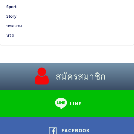
Sport
Story
บทความ
หวย
สมัครสมาชิก
LINE
FACEBOOK