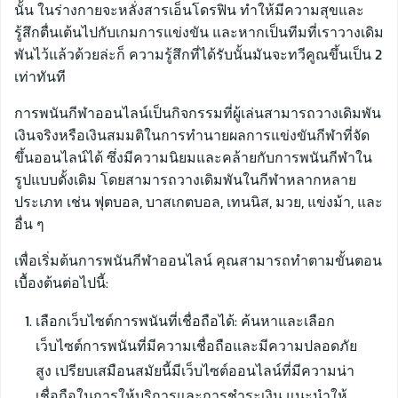
นั้น ในร่างกายจะหลั่งสารเอ็นโดรฟิน ทำให้มีความสุขและ
รู้สึกตื่นเต้นไปกับเกมการแข่งขัน และหากเป็นทีมที่เราวางเดิม
พันไว้แล้วด้วยล่ะก็ ความรู้สึกที่ได้รับนั้นมันจะทวีคูณขึ้นเป็น 2
เท่าทันที
การพนันกีฬาออนไลน์เป็นกิจกรรมที่ผู้เล่นสามารถวางเดิมพัน
เงินจริงหรือเงินสมมติในการทำนายผลการแข่งขันกีฬาที่จัด
ขึ้นออนไลน์ได้ ซึ่งมีความนิยมและคล้ายกับการพนันกีฬาใน
รูปแบบดั้งเดิม โดยสามารถวางเดิมพันในกีฬาหลากหลาย
ประเภท เช่น ฟุตบอล, บาสเกตบอล, เทนนิส, มวย, แข่งม้า, และ
อื่น ๆ
เพื่อเริ่มต้นการพนันกีฬาออนไลน์ คุณสามารถทำตามขั้นตอน
เบื้องต้นต่อไปนี้:
เลือกเว็บไซต์การพนันที่เชื่อถือได้: ค้นหาและเลือก
เว็บไซต์การพนันที่มีความเชื่อถือและมีความปลอดภัย
สูง เปรียบเสมือนสมัยนี้มีเว็บไซต์ออนไลน์ที่มีความน่า
เชื่อถือในการให้บริการและการชำระเงิน แนะนำให้