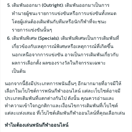
เดิมพันออกมา (Outright): เดิมพันออกมาเป็นการ
ทำนายผู้ชนะรายการแข่งขันหรือการแข่งขันทั้งหมด
โดยผู้เล่นต้องเดิมพันกับทีมหรือนักกีฬาที่จะชนะ
รายการแข่งขันนั้นๆ
เดิมพันพิเศษ (Specials): เดิมพันพิเศษเป็นการเดิมพันที่
เกี่ยวข้องกับเหตุการณ์พิเศษหรือเหตุการณ์ที่เกิดขึ้น
นอกเหนือจากการแข่งขัน อาจเป็นการเดิมพันเกี่ยวกับ
ผลการเลือกตั้ง ผลของรางวัลในกิจกรรมเฉพาะ
เป็นต้น
นอกจากนี้ยังมีประเภทการพนันอื่นๆ อีกมากมายที่อาจมีให้
เลือกในเว็บไซต์การพนันกีฬาออนไลน์ แต่ละเว็บไซต์อาจมี
ประเภทเดิมพันที่แตกต่างกันไป ดังนั้น คุณควรอ่านและ
ทำความเข้าใจกฎกติกาและเงื่อนไขการเดิมพันที่เว็บไซต์
แต่ละแห่งเสมอ ที่เว็บไซต์เดิมพันกีฬาออนไลน์ที่คุณเลือกเล่น
ทำไมต้องเล่นพนันกีฬาออนไลน์