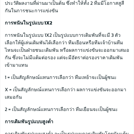
ประวัติผลงานที่ผ่านมาเป็นต้น ซึ่งทำให้ทั้ง 2 ทีมมีโอกาสสูสี
กันในการชนะการแข่งขัน
การพนันในรูปแบบ
1X2
การพนันในรูปแบบ 1X2 เป็นรูปแบบการเดิมพันที่จะมี 3 ตัว
เลือกให้ผู้เล่นเดิมพันได้เลือกว่า ทีมเยือนหรือทีมเจ้าบ้านทีม
ไหนจะเป็นฝ่ายชนะเดิมพัน หรือผลการแข่งขันจะออกมาเสมอ
กัน ซึ่งจะไม่มีแต้มต่อรอง แต่จะมีอัตราต่อรองราคาเดิมพัน
เข้ามาแทน
1 = เป็นสัญลักษณ์แทนการเลือกว่า ทีมเหย้าจะเป็นผู้ชนะ
X = เป็นสัญลักษณ์แทนการเลือกว่า ผลการแข่งขันจะออกมา
เสมอกัน
2 = เป็นสัญลักษณ์แทนการเลือกว่า ทีมเยือนจะเป็นผู้ชนะ
การเดิมพันรูปแบบสูงต่ำ
การเดิมพันรูปแบบสูงต่ำ จะเป็นรูปแบบการเดิมพันโดยนับแต้ม