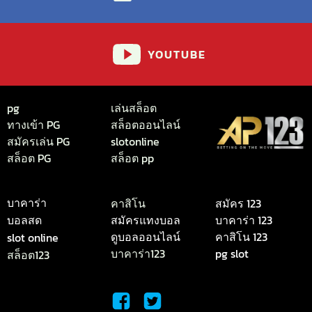
YOUTUBE
pg
เล่นสล็อต
ทางเข้า PG
สล็อตออนไลน์
สมัครเล่น PG
slotonline
สล็อต PG
สล็อต pp
บาคาร่า
คาสิโน
สมัคร 123
บอลสด
สมัครแทงบอล
บาคาร่า 123
ดูบอลออนไลน์
คาสิโน 123
slot online
บาคาร่า123
pg slot
สล็อต123