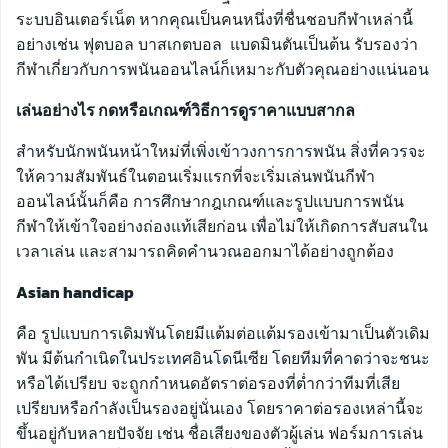
ระบบอินเตอร์เน็ต หากคุณเป็นคนหนึ่งที่ชื่นชอบกีฬาเหล่านี้
อย่างเช่น ฟุตบอล บาสเกตบอล แบดมินตันเป็นต้น รับรองว่า
กีฬาเกี่ยวกับการพนันออนไลน์ก็เหมาะกับตัวคุณอย่างแน่นอน
เล่นอย่างไร กดหรือเกณฑ์วิธีการดูราคาแบบสากล
สำหรับนักพนันหน้าใหม่ที่เพิ่งเข้าวงการการพนัน สิ่งที่ควรจะ
ให้ความสัมพันธ์ในตอนเริ่มแรกที่จะเริ่มเล่นพนันกีฬา
ออนไลน์นั้นก็คือ การศึกษากฎเกณฑ์และรูปแบบการพนัน
กีฬาให้เข้าใจอย่างถ่องแท้เสียก่อน เพื่อไม่ให้เกิดการสับสนใน
เวลาเล่น และสามารถคิดคำนวณออกมาได้อย่างถูกต้อง
Asian handicap
คือ รูปแบบการเดิมพันโดยมีแต้มต่อแต้มรองเข้ามาเป็นตัวเดิม
พัน มีต้นกำเนิดในประเทศอินโดนีเซีย โดยทีมที่คาดว่าจะชนะ
หรือได้เปรียบ จะถูกกำหนดอัตราต่อรองที่ต่ำกว่าทีมที่เสีย
เปรียบหรือกำลังเป็นรองอยู่นั่นเอง โดยราคาต่อรองเหล่านี้จะ
ขึ้นอยู่กับหลายปัจจัย เช่น ชื่อเสียงของตัวผู้เล่น ฟอร์มการเล่น