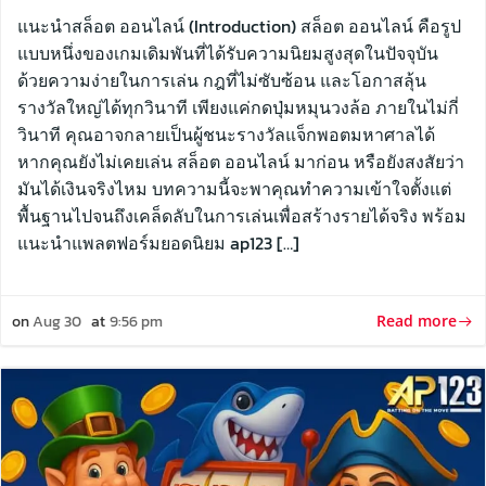
แนะนำสล็อต ออนไลน์ (Introduction) สล็อต ออนไลน์ คือรูป
แบบหนึ่งของเกมเดิมพันที่ได้รับความนิยมสูงสุดในปัจจุบัน
ด้วยความง่ายในการเล่น กฎที่ไม่ซับซ้อน และโอกาสลุ้น
รางวัลใหญ่ได้ทุกวินาที เพียงแค่กดปุ่มหมุนวงล้อ ภายในไม่กี่
วินาที คุณอาจกลายเป็นผู้ชนะรางวัลแจ็กพอตมหาศาลได้
หากคุณยังไม่เคยเล่น สล็อต ออนไลน์ มาก่อน หรือยังสงสัยว่า
มันได้เงินจริงไหม บทความนี้จะพาคุณทำความเข้าใจตั้งแต่
พื้นฐานไปจนถึงเคล็ดลับในการเล่นเพื่อสร้างรายได้จริง พร้อม
แนะนำแพลตฟอร์มยอดนิยม ap123 […]
Read more
on
Aug 30
at
9:56 pm