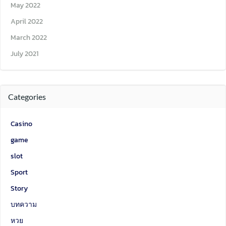
May 2022
April 2022
March 2022
July 2021
Categories
Casino
game
slot
Sport
Story
บทความ
หวย