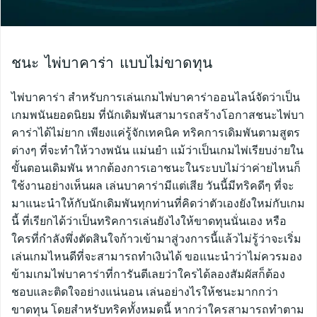
ชนะ ไพ่บาคาร่า แบบไม่ขาดทุน
ไพ่บาคาร่า สำหรับการเล่นเกมไพ่บาคาร่าออนไลน์จัดว่าเป็น
เกมพนันยอดนิยม ที่นักเดิมพันสามารถสร้างโอกาสชนะไพ่บา
คาร่าได้ไม่ยาก เพียงแค่รู้จักเทคนิค ทริคการเดิมพันตามสูตร
ต่างๆ ที่จะทำให้วางพนัน แม่นยำ แม้ว่าเป็นเกมไพ่เรียบง่ายใน
ขั้นตอนเดิมพัน หากต้องการเอาชนะในระบบไม่ว่าค่ายไหนก็
ใช้งานอย่างเห็นผล เล่นบาคาร่ามีแต่เสีย วันนี้มีทริคดีๆ ที่จะ
มาแนะนำให้กับนักเดิมพันทุกท่านที่คิดว่าตัวเองยังใหม่กับเกม
นี้ ที่เรียกได้ว่าเป็นทริคการเล่นยังไงให้ขาดทุนนั่นเอง หรือ
ใครที่กำลังพึ่งตัดสินใจก้าวเข้ามาสู่วงการนี้แล้วไม่รู้ว่าจะเริ่ม
เล่นเกมไหนดีที่จะสามารถทำเงินได้ ขอแนะนำว่าไม่ควรมอง
ข้ามเกมไพ่บาคาร่าที่การันตีเลยว่าใครได้ลองสัมผัสก็ต้อง
ชอบและติดใจอย่างแน่นอน เล่นอย่างไรให้ชนะมากกว่า
ขาดทุน โดยสำหรับทริคทั้งหมดนี้ หากว่าใครสามารถทำตาม