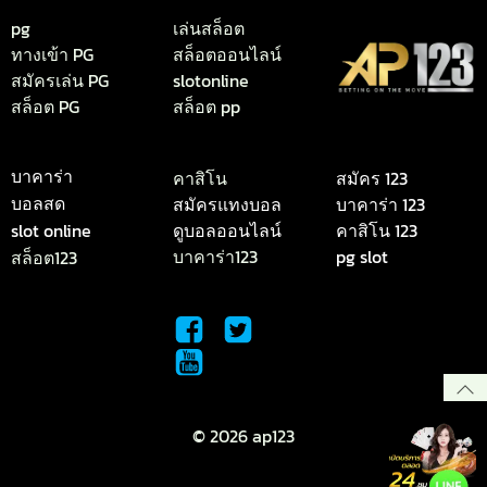
pg
เล่นสล็อต
ทางเข้า PG
สล็อตออนไลน์
สมัครเล่น PG
slotonline
สล็อต PG
สล็อต pp
บาคาร่า
คาสิโน
สมัคร 123
บอลสด
สมัครแทงบอล
บาคาร่า 123
ดูบอลออนไลน์
คาสิโน 123
slot online
บาคาร่า123
pg slot
สล็อต123
© 2026 ap123