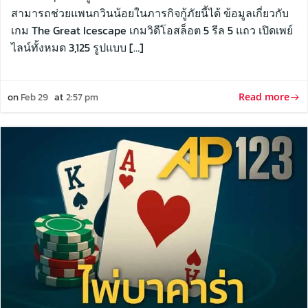
สามารถช่วยแพนกวินน้อยในภารกิจกู้ภัยนี้ได้ ข้อมูลเกี่ยวกับ
เกม The Great Icescape เกมวิดีโอสล็อต 5 รีล 5 แถว เปิดเพย์
ไลน์ทั้งหมด 3,125 รูปแบบ […]
Read more
on
Feb 29
at
2:57 pm