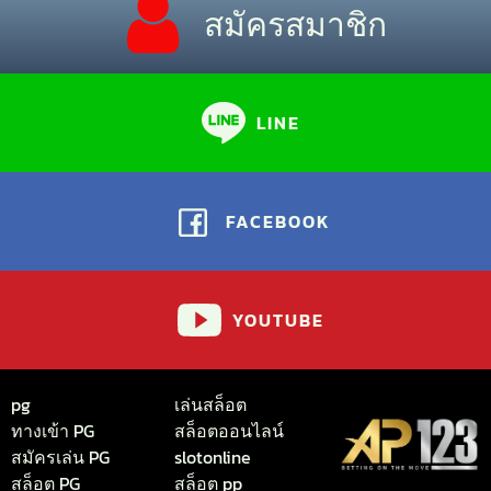
สมัครสมาชิก
LINE
FACEBOOK
YOUTUBE
pg
เล่นสล็อต
ทางเข้า PG
สล็อตออนไลน์
สมัครเล่น PG
slotonline
สล็อต PG
สล็อต pp