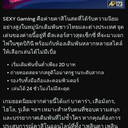
SEXY Gaming คือค่ายคาสิโนสดที่ได้รับความนิยม
อย่างสูงในหมู่นักเดิมพันชาวไทยและต่างประเทศ จุด
เด่นของค่ายนี้อยู่ที่ ดีลเลอร์สาวสุดเซ็กซี่ ที่จะมาแจก
ไพ่ในชุดบิกินี พร้อมกับห้องเดิมพันหลากหลายสไตล์
ให้เลือกเล่นได้ไม่มีเบื่อ
เริ่มเดิมพันขั้นต่ำเพียง 20 บาท
ถ่ายทอดสดจากสตูดิโอมาตรฐานระดับสากล
รองรับทั้งมือถือและคอมพิวเตอร์
เล่นได้ 24 ชั่วโมงไม่มีสะดุด
เกมยอดนิยมจากค่ายนี้ได้แก่ บาคาร่า, เสือมังกร,
ไฮโล, รูเล็ต ฯลฯ เหมาะสำหรับคนที่ชอบความสนุก
และบรรยากาศเดิมพันที่ไม่ซ้ำใคร หากคุณต้องการ
ประสบการณ์คาสิโนออนไลน์ที่ทั้ง “เพลินตา เพลิน