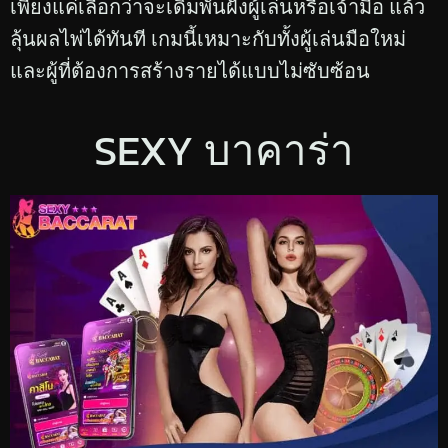
เพียงแค่เลือกว่าจะเดิมพันฝั่งผู้เล่นหรือเจ้ามือ แล้ว
ลุ้นผลไพ่ได้ทันที เกมนี้เหมาะกับทั้งผู้เล่นมือใหม่
และผู้ที่ต้องการสร้างรายได้แบบไม่ซับซ้อน
SEXY บาคาร่า