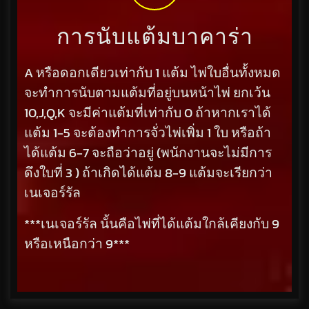
การนับแต้มบาคาร่า
A หรือดอกเดียวเท่ากับ 1 แต้ม ไพ่ใบอื่นทั้งหมด
จะทำการนับตามแต้มที่อยู่บนหน้าไพ่ ยกเว้น
10,J,Q,K จะมีค่าแต้มที่เท่ากับ 0 ถ้าหากเราได้
แต้ม 1-5 จะต้องทำการจั่วไพ่เพิ่ม 1 ใบ หรือถ้า
ได้แต้ม 6-7 จะถือว่าอยู่ (พนักงานจะไม่มีการ
ดึงใบที่ 3 ) ถ้าเกิดได้แต้ม 8-9 แต้มจะเรียกว่า
เนเจอร์รัล
***เนเจอร์รัล นั้นคือไพ่ที่ได้แต้มใกล้เคียงกับ 9
หรือเหนือกว่า 9***